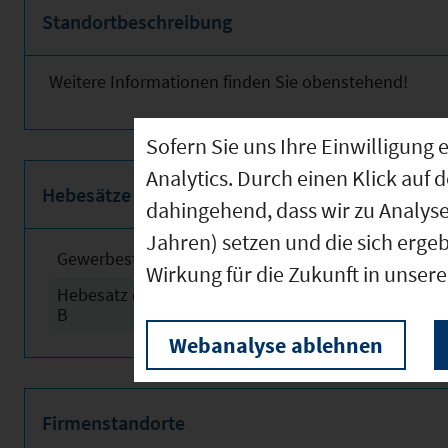
Standortbeschreibung
Weitere Informationen finden Sie obenstehend!
Sofern Sie uns Ihre Einwilligun
Analytics. Durch einen Klick auf 
Hebesätze
dahingehend, dass wir zu Analys
Jahren) setzen und die sich erge
Gewerbesteuerhebesatz
2024
Wirkung für die Zukunft in unser
Hebesatz der Grundsteuer
2024
B
Webanalyse ablehnen
Firmenstandorte