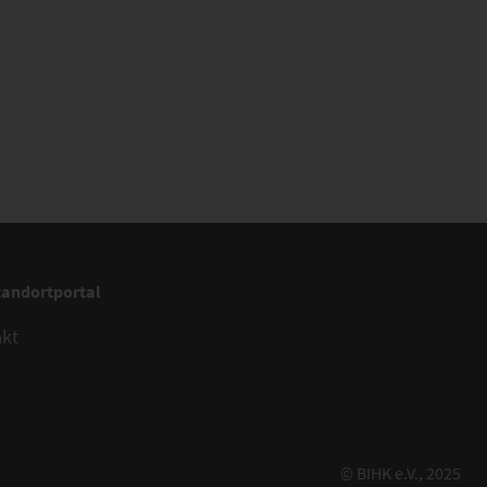
tandortportal
akt
© BIHK e.V., 2025