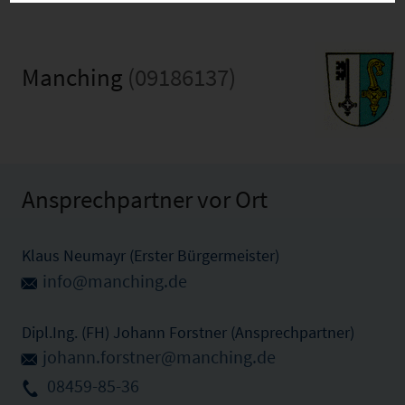
Manching
(09186137)
Ansprechpartner vor Ort
Klaus Neumayr (Erster Bürgermeister)
info@manching.de
Dipl.Ing. (FH) Johann Forstner (Ansprechpartner)
johann.forstner@manching.de
08459-85-36