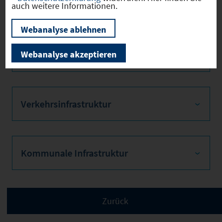
Bevölkerung
auch weitere Informationen.
Webanalyse ablehnen
Sozialvers. Beschäftigte
Webanalyse akzeptieren
Verkehrsinfrastruktur
Kommunale Infrastruktur