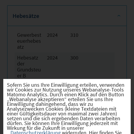
Hebesätze
Gewerbest
2024
310
euerhebes
atz
Hebesatz
2024
300
der
Grundsteu
er B
Sofern Sie uns Ihre Einwilligung erteilen, verwenden
wir Cookies zur Nutzung unseres Webanalyse-Tools
Matomo Analytics. Durch einen Klick auf den Button
„Webanalyse akzeptieren“ erteilen Sie uns Ihre
Einwilligung dahingehend, dass wir zu
Firmenstandorte
Analysezwecken Cookies (kleine Textdateien mit
einer Gültigkeitsdauer von maximal zwei Jahren)
setzen und die sich ergebenden Daten verarbeiten
dürfen. Sie können Ihre Einwilligung jederzeit mit
Wirkung für die Zukunft in unserer
Datenschutzerklärung
widerrufen. Hier finden Sie