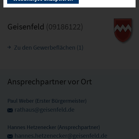
Geisenfeld
(09186122)
Zu den Gewerbeflächen (1)
Ansprechpartner vor Ort
Paul Weber (Erster Bürgermeister)
rathaus@geisenfeld.de
Hannes Hetzenecker (Ansprechpartner)
hannes.hetzenecker@geisenfeld.de