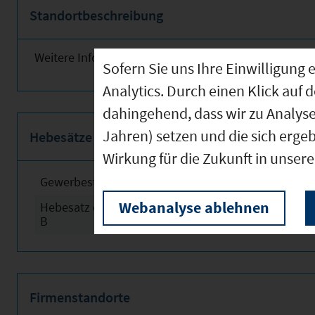
Standortbeschreibung
Weitere Informationen finden Sie obenstehend!
Sofern Sie uns Ihre Einwilligun
Analytics. Durch einen Klick auf 
dahingehend, dass wir zu Analys
Jahren) setzen und die sich erge
Hebesätze
Wirkung für die Zukunft in unser
Gewerbesteuerhebesatz
2024
Webanalyse ablehnen
Hebesatz der Grundsteuer
2024
B
Firmenstandorte