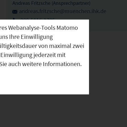
Andreas Fritzsche (Ansprechpartner)
andreas.fritzsche@muenchen.ihk.de
089-5116-1785
nseres Webanalyse-Tools Matomo
uns Ihre Einwilligung
ültigkeitsdauer von maximal zwei
Einwilligung jederzeit mit
 Sie auch weitere Informationen.