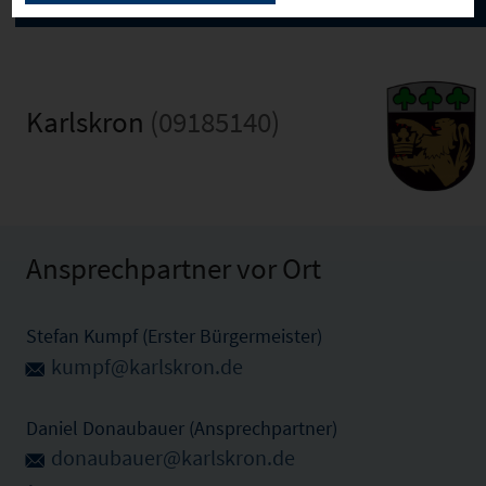
Karlskron
(09185140)
Ansprechpartner vor Ort
Stefan Kumpf (Erster Bürgermeister)
kumpf@karlskron.de
Daniel Donaubauer (Ansprechpartner)
donaubauer@karlskron.de