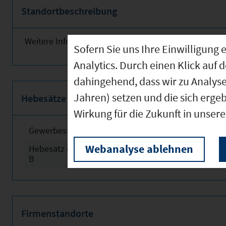
Standortbeschreibung
Weitere Informationen finden Sie obenstehend!
Sofern Sie uns Ihre Einwilligun
Analytics. Durch einen Klick auf 
dahingehend, dass wir zu Analys
Jahren) setzen und die sich erge
Hebesätze
Wirkung für die Zukunft in unser
Gewerbesteuerhebesatz
2024
Webanalyse ablehnen
Hebesatz der Grundsteuer
2024
B
Firmenstandorte