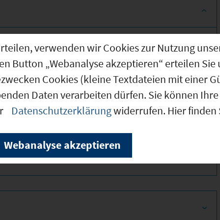
g erteilen, verwenden wir Cookies zur Nutzung u
den Button „Webanalyse akzeptieren“ erteilen Sie 
ezwecken Cookies (kleine Textdateien mit einer G
benden Daten verarbeiten dürfen. Sie können Ihre 
er
Datenschutzerklärung
widerrufen. Hier finden
350
Webanalyse akzeptieren
350