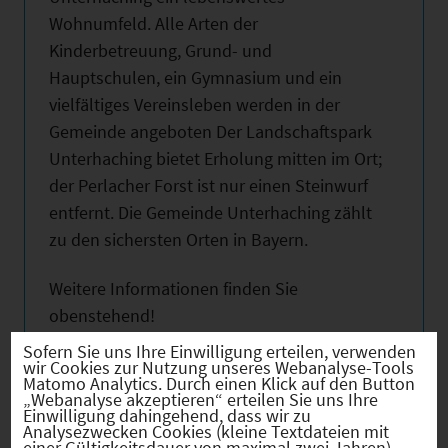
Wohnumfeld. Alle Arten der
Kinderbetreuung, Grund- und
Hauptschulen, ein Gymnasium und ein
vielfältiges Vereinsleben werden in der
Gemeinde angeboten Der Landschaftspark
Unterhaching bietet Erholung mitten im Ort;
der Perlacher Forst ist nur einen Steinwurf
entfernt. Die Gemeinde Unterhaching zählt
zu den sichersten Orten in Bayern.
Weitere Informationen finden Sie
obenstehend!
Sofern Sie uns Ihre Einwilligung erteilen, verwenden
wir Cookies zur Nutzung unseres Webanalyse-Tools
Matomo Analytics. Durch einen Klick auf den Button
„Webanalyse akzeptieren“ erteilen Sie uns Ihre
Einwilligung dahingehend, dass wir zu
Hebesätze
Analysezwecken Cookies (kleine Textdateien mit
einer Gültigkeitsdauer von maximal zwei Jahren)