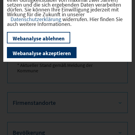
setzen und die sich ergebenden Daten verarbeiten
dürfen. Sie können Ihre Einwilligung jederzeit mit
Gewerbest
2026
295 *
Wirkung für die Zukunft in unserer
Datenschutzerklärung
widerrufen. Hier finden Sie
euerhebes
auch weitere Informationen.
atz
Hebesatz
2024
280
Webanalyse ablehnen
der
Grundsteu
Webanalyse akzeptieren
er B
* Aktueller Stand gemäß Meldung der
Kommune
Firmenstandorte
Bevölkerung