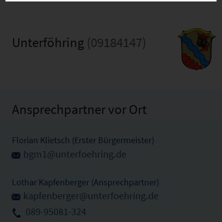
Unterföhring
(09184147)
Ansprechpartner vor Ort
Florian Klietsch (Erster Bürgermeister)
bgm1@unterfoehring.de
Lothar Kapfenberger (Ansprechpartner)
kapfenberger@unterfoehring.de
089-95081-324