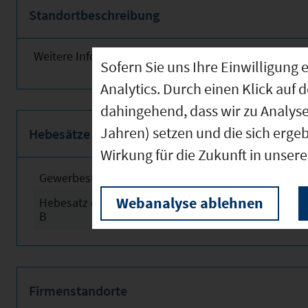
Standortbeschreibung
Weitere Informationen finden Sie obenstehend!
Sofern Sie uns Ihre Einwilligun
Analytics. Durch einen Klick auf 
dahingehend, dass wir zu Analys
Jahren) setzen und die sich erge
Hebesätze
Wirkung für die Zukunft in unser
Gewerbesteuerhebesatz
2024
Webanalyse ablehnen
Hebesatz der Grundsteuer
2024
B
Firmenstandorte