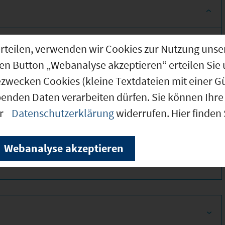
g erteilen, verwenden wir Cookies zur Nutzung u
den Button „Webanalyse akzeptieren“ erteilen Sie 
ezwecken Cookies (kleine Textdateien mit einer G
benden Daten verarbeiten dürfen. Sie können Ihre 
er
Datenschutzerklärung
widerrufen. Hier finden
320
Webanalyse akzeptieren
340