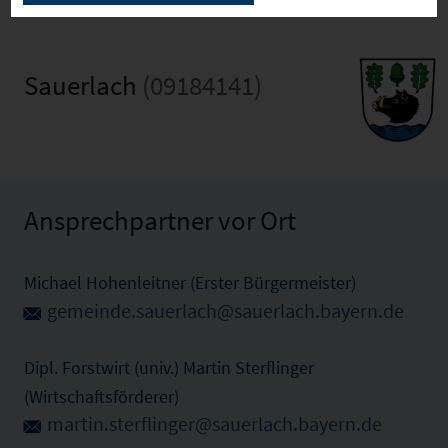
Sauerlach
(09184141)
Ansprechpartner vor Ort
Michael Hohenleitner (Erster Bürgermeister)
gemeinde.sauerlach@sauerlach.bayern.de
Dipl. Forstwirt (univ.) Martin Sterflinger
(Wirtschaftsförderer)
martin.sterflinger@sauerlach.bayern.de