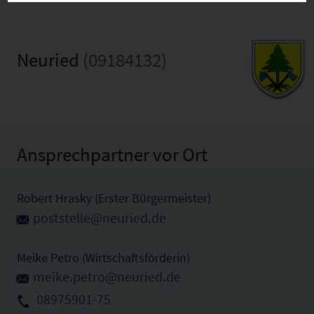
Neuried
(09184132)
Ansprechpartner vor Ort
Robert Hrasky (Erster Bürgermeister)
poststelle@neuried.de
Meike Petro (Wirtschaftsförderin)
meike.petro@neuried.de
08975901-75