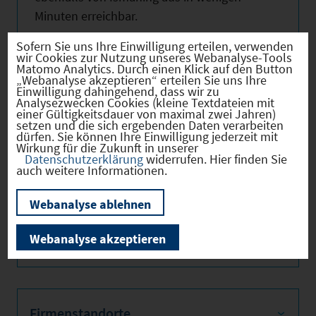
Minuten erreichbar.
Sofern Sie uns Ihre Einwilligung erteilen, verwenden
wir Cookies zur Nutzung unseres Webanalyse-Tools
Matomo Analytics. Durch einen Klick auf den Button
„Webanalyse akzeptieren“ erteilen Sie uns Ihre
Einwilligung dahingehend, dass wir zu
Hebesätze
Analysezwecken Cookies (kleine Textdateien mit
einer Gültigkeitsdauer von maximal zwei Jahren)
setzen und die sich ergebenden Daten verarbeiten
dürfen. Sie können Ihre Einwilligung jederzeit mit
Gewerbest
2024
330
Wirkung für die Zukunft in unserer
euerhebes
Datenschutzerklärung
widerrufen. Hier finden Sie
atz
auch weitere Informationen.
Hebesatz
2024
280
Webanalyse ablehnen
der
Grundsteu
er B
Webanalyse akzeptieren
Firmenstandorte