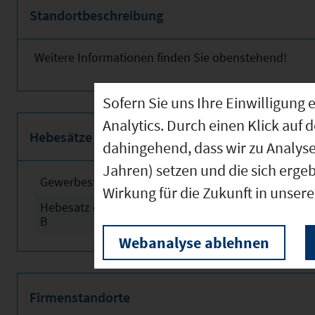
Standortbeschreibung
Weitere Informationen finden Sie obenstehend!
Sofern Sie uns Ihre Einwilligun
Analytics. Durch einen Klick auf 
Hebesätze
dahingehend, dass wir zu Analys
Jahren) setzen und die sich erge
Gewerbesteuerhebesatz
2024
Wirkung für die Zukunft in unser
Hebesatz der Grundsteuer
2024
B
Webanalyse ablehnen
Firmenstandorte