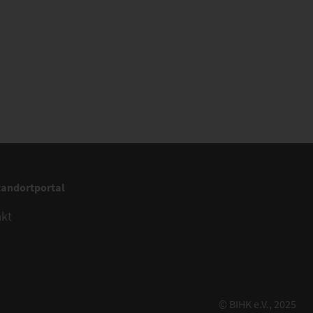
tandortportal
akt
© BIHK e.V., 2025