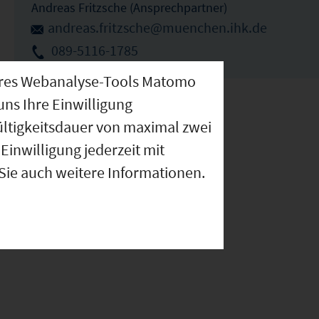
Andreas Fritzsche (Ansprechpartner)
andreas.fritzsche@muenchen.ihk.de
089-5116-1785
nseres Webanalyse-Tools Matomo
uns Ihre Einwilligung
ültigkeitsdauer von maximal zwei
Einwilligung jederzeit mit
 Sie auch weitere Informationen.