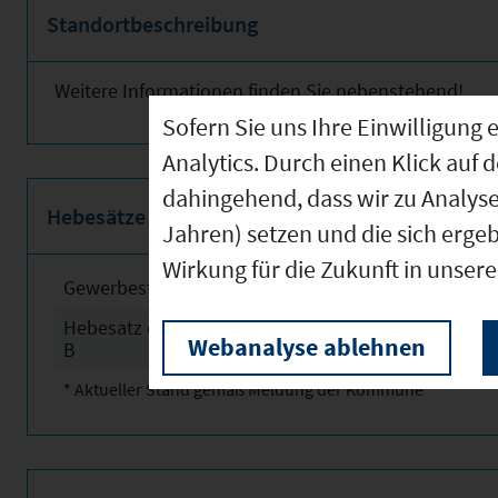
Standortbeschreibung
Weitere Informationen finden Sie nebenstehend!
Sofern Sie uns Ihre Einwilligun
Analytics. Durch einen Klick auf 
dahingehend, dass wir zu Analys
Hebesätze
Jahren) setzen und die sich erge
Wirkung für die Zukunft in unser
Gewerbesteuerhebesatz
2025
Hebesatz der Grundsteuer
2024
Webanalyse ablehnen
B
* Aktueller Stand gemäß Meldung der Kommune