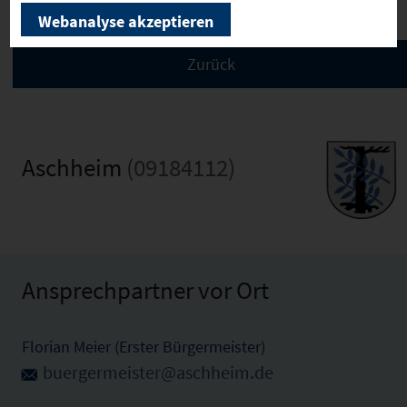
Webanalyse akzeptieren
Aschheim
(09184112)
Ansprechpartner vor Ort
Florian Meier (Erster Bürgermeister)
buergermeister@aschheim.de