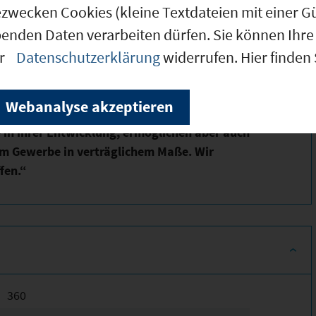
ezwecken Cookies (kleine Textdateien mit einer G
benden Daten verarbeiten dürfen. Sie können Ihre 
er
Datenschutzerklärung
widerrufen. Hier finden
eich Wirtschaft, Gewerbe, Infrastruktur
Webanalyse akzeptieren
sondere auch kleine und dezentrale
e in ihrer Entwicklung, ermöglichen aber auch
m Gewerbe in verträg­lichem Maße. Wir
fen.“
360