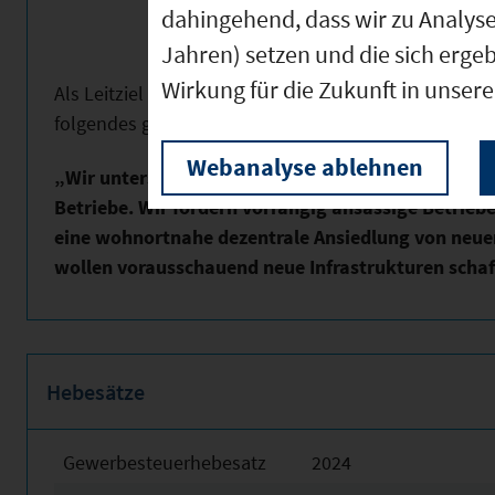
dahingehend, dass wir zu Analys
Jahren) setzen und die sich erge
Wirkung für die Zukunft in unser
Als Leitziel hat sich die Gemeinde Weyarn für den Ber
folgendes gegeben:
Webanalyse ablehnen
„Wir unterstützen regionale Wertschöpfung, insbe
Betriebe. Wir fördern vor­rangig ansässige Betrieb
eine wohnortnahe dezentrale Ansiedlung von neue
wollen voraus­schau­end neue Infrastrukturen schaf
Hebesätze
Gewerbesteuerhebesatz
2024