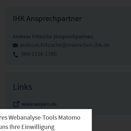
IHK Ansprechpartner
Andreas Fritzsche (Ansprechpartner)
andreas.fritzsche@muenchen.ihk.de
089-5116-1785
Links
www.weyarn.de
nseres Webanalyse-Tools Matomo
uns Ihre Einwilligung