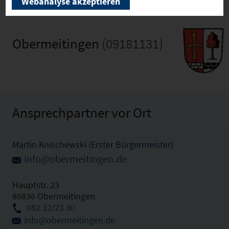
Webanalyse akzeptieren
Obermeitingen
(09181131)
Ansprechpartner vor Ort
Martin Knischewski (Erster Bürgermeister)
info@obermeitingen.de
Hauptstr. 23
86836 Obermeitingen
082 32/23 30
info@obermeitingen.de