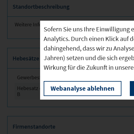
Standortbeschreibung
Weitere Informationen finden Sie obenstehend!
Sofern Sie uns Ihre Einwilligun
Analytics. Durch einen Klick auf 
dahingehend, dass wir zu Analys
Jahren) setzen und die sich erge
Hebesätze
Wirkung für die Zukunft in unser
Gewerbesteuerhebesatz
2024
Webanalyse ablehnen
Hebesatz der Grundsteuer
2024
B
Firmenstandorte