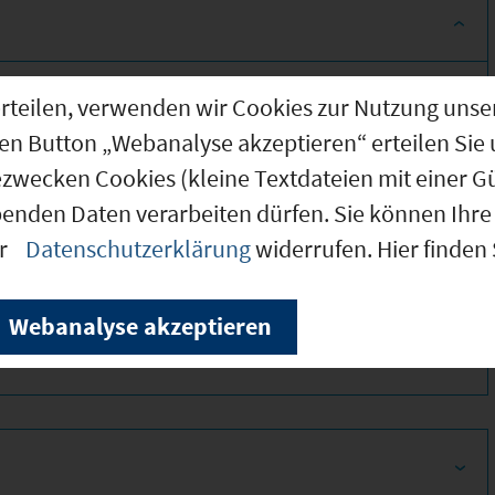
g erteilen, verwenden wir Cookies zur Nutzung u
den Button „Webanalyse akzeptieren“ erteilen Sie 
ezwecken Cookies (kleine Textdateien mit einer G
benden Daten verarbeiten dürfen. Sie können Ihre 
er
Datenschutzerklärung
widerrufen. Hier finden
370
Webanalyse akzeptieren
320