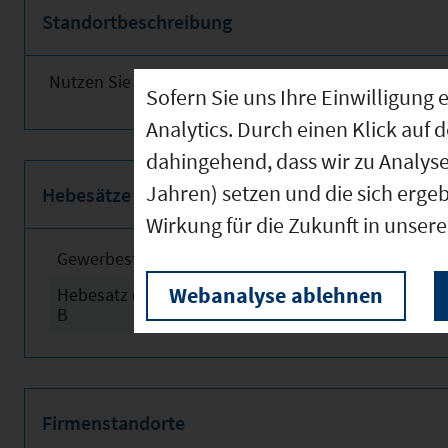
Standortbeschreibung
Nutzen Sie obenstehende Links für weitere Informat
Sofern Sie uns Ihre Einwilligun
Analytics. Durch einen Klick auf 
dahingehend, dass wir zu Analys
Jahren) setzen und die sich erge
Hebesätze
Wirkung für die Zukunft in unser
Gewerbesteuerhebesatz
2024
Webanalyse ablehnen
Hebesatz der Grundsteuer
2024
B
Firmenstandorte