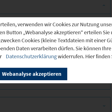
ionen!
g erteilen, verwenden wir Cookies zur Nutzung u
den Button „Webanalyse akzeptieren“ erteilen Sie 
ezwecken Cookies (kleine Textdateien mit einer G
benden Daten verarbeiten dürfen. Sie können Ihre 
er
Datenschutzerklärung
widerrufen. Hier finden
340
Webanalyse akzeptieren
310