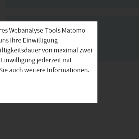
Links
nseres Webanalyse-Tools Matomo
uns Ihre Einwilligung
ültigkeitsdauer von maximal zwei
www.egling.de
Einwilligung jederzeit mit
 Sie auch weitere Informationen.