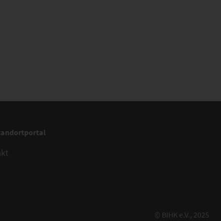
tandortportal
akt
© BIHK e.V., 2025