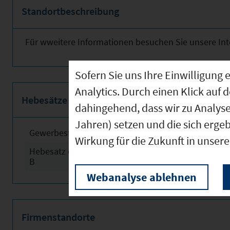
Standortbeschreibung
Für wweitere Informationen besuchen Sie unsere Int
Sofern Sie uns Ihre Einwilligun
Analytics. Durch einen Klick auf 
Hebesätze
dahingehend, dass wir zu Analys
Jahren) setzen und die sich erge
Gewerbesteuerhebesatz
2024
Wirkung für die Zukunft in unser
Hebesatz der Grundsteuer
2024
B
Webanalyse ablehnen
Firmenstandorte