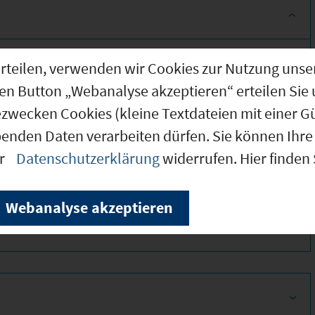
g erteilen, verwenden wir Cookies zur Nutzung u
den Button „Webanalyse akzeptieren“ erteilen Sie 
ezwecken Cookies (kleine Textdateien mit einer G
benden Daten verarbeiten dürfen. Sie können Ihre 
er
Datenschutzerklärung
widerrufen. Hier finden
290
Webanalyse akzeptieren
280