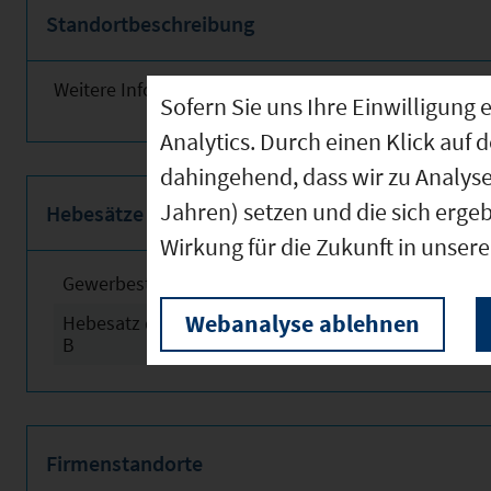
Standortbeschreibung
Weitere Informationen finden Sie obenstehend!
Sofern Sie uns Ihre Einwilligun
Analytics. Durch einen Klick auf 
dahingehend, dass wir zu Analys
Jahren) setzen und die sich erge
Hebesätze
Wirkung für die Zukunft in unser
Gewerbesteuerhebesatz
2024
Webanalyse ablehnen
Hebesatz der Grundsteuer
2024
B
Firmenstandorte