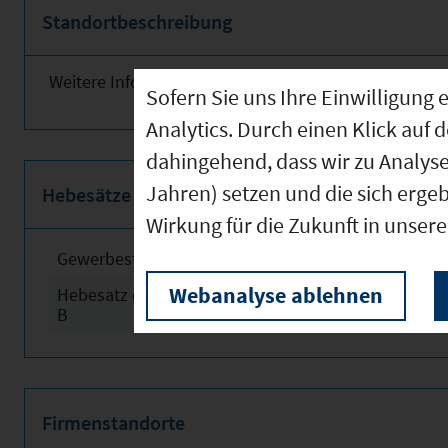
Standortbeschreibung
Weitere Informationen finden Sie obenstehend!
Sofern Sie uns Ihre Einwilligun
Analytics. Durch einen Klick auf 
dahingehend, dass wir zu Analys
Jahren) setzen und die sich erge
Hebesätze
Wirkung für die Zukunft in unser
Gewerbesteuerhebesatz
2024
Webanalyse ablehnen
Hebesatz der Grundsteuer
2024
B
Firmenstandorte