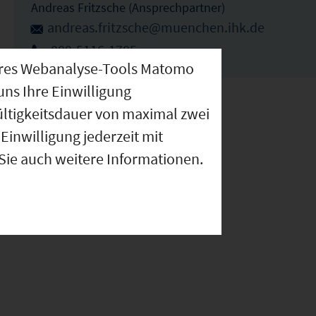
Andreas Fritzsche (Ansprechpartner)
andreas.fritzsche@muenchen.ihk.de
089-5116-1785
nseres Webanalyse-Tools Matomo
uns Ihre Einwilligung
ültigkeitsdauer von maximal zwei
Einwilligung jederzeit mit
 Sie auch weitere Informationen.