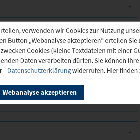
g erteilen, verwenden wir Cookies zur Nutzung u
den Button „Webanalyse akzeptieren“ erteilen Sie 
ezwecken Cookies (kleine Textdateien mit einer G
benden Daten verarbeiten dürfen. Sie können Ihre 
er
Datenschutzerklärung
widerrufen. Hier finden
340
Webanalyse akzeptieren
330