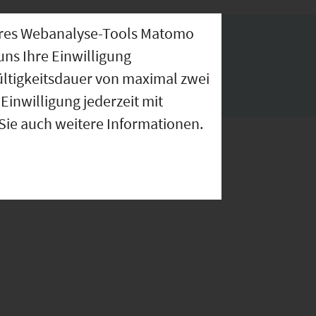
nseres Webanalyse-Tools Matomo
Links
uns Ihre Einwilligung
ültigkeitsdauer von maximal zwei
www.moorenweis.org
Einwilligung jederzeit mit
 Sie auch weitere Informationen.