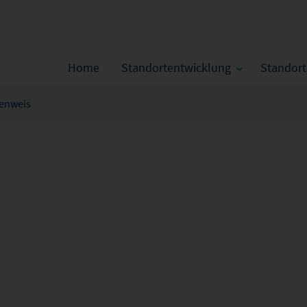
Home
Standortentwicklung
Standor
enweis