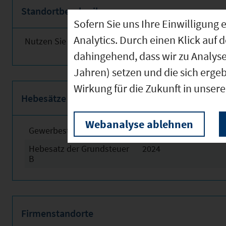
Standortbeschreibung
Sofern Sie uns Ihre Einwilligun
Analytics. Durch einen Klick auf 
Nutzen Sie obenstehende Links für weitere Informat
dahingehend, dass wir zu Analys
Jahren) setzen und die sich erge
Wirkung für die Zukunft in unser
Hebesätze
Webanalyse ablehnen
Gewerbesteuerhebesatz
2024
Hebesatz der Grundsteuer
2024
B
Firmenstandorte