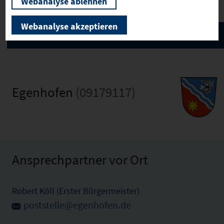
Webanalyse ablehnen
Webanalyse akzeptieren
Egenhofen
(09179117)
Ansprechpartner vor Ort
Robert Köll (Erster Bürgermeister)
poststelle@egenhofen.de