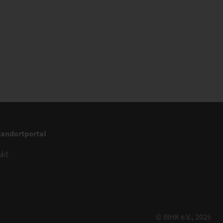
tandortportal
akt
© BIHK e.V., 2025