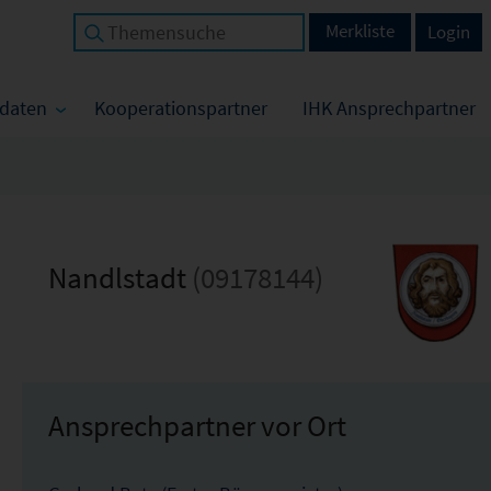
Merkliste
Login
tdaten
Kooperationspartner
IHK Ansprechpartner
Nandlstadt
(09178144)
Ansprechpartner vor Ort