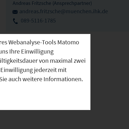
Andreas Fritzsche (Ansprechpartner)
andreas.fritzsche@muenchen.ihk.de
089-5116-1785
nseres Webanalyse-Tools Matomo
uns Ihre Einwilligung
ültigkeitsdauer von maximal zwei
Einwilligung jederzeit mit
 Sie auch weitere Informationen.