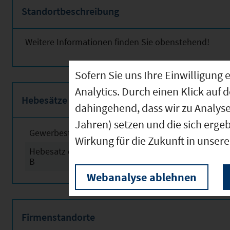
Standortbeschreibung
Weitere Informationen finden Sie obenstehend!
Sofern Sie uns Ihre Einwilligun
Analytics. Durch einen Klick auf 
Hebesätze
dahingehend, dass wir zu Analys
Jahren) setzen und die sich erge
Gewerbesteuerhebesatz
2024
Wirkung für die Zukunft in unser
Hebesatz der Grundsteuer
2024
B
Webanalyse ablehnen
Firmenstandorte