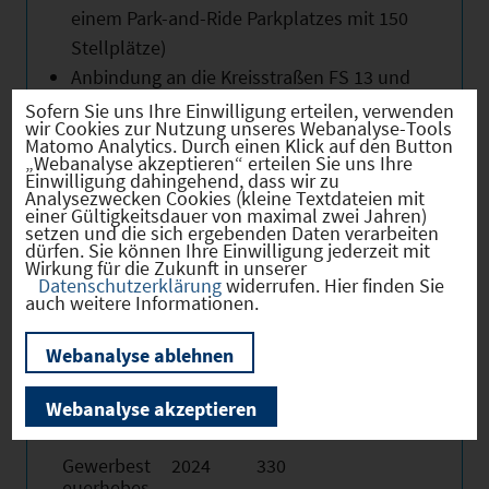
einem Park-and-Ride Parkplatzes mit 150
Stellplätze)
Anbindung an die Kreisstraßen FS 13 und
ED 19
Sofern Sie uns Ihre Einwilligung erteilen, verwenden
wir Cookies zur Nutzung unseres Webanalyse-Tools
Direkte Lage an der Staatsstraße 2350
Matomo Analytics. Durch einen Klick auf den Button
„Webanalyse akzeptieren“ erteilen Sie uns Ihre
Anbindung an die A 92 München -
Einwilligung dahingehend, dass wir zu
Deggendorf über die Anschlussstellen
Analysezwecken Cookies (kleine Textdateien mit
einer Gültigkeitsdauer von maximal zwei Jahren)
Freising Ost bzw. Erding
setzen und die sich ergebenden Daten verarbeiten
dürfen. Sie können Ihre Einwilligung jederzeit mit
Unmittelbare Nähe zum Flughafen
Wirkung für die Zukunft in unserer
München "Franz Josef Strauß"
Datenschutzerklärung
widerrufen. Hier finden Sie
auch weitere Informationen.
Webanalyse ablehnen
Hebesätze
Webanalyse akzeptieren
Gewerbest
2024
330
euerhebes