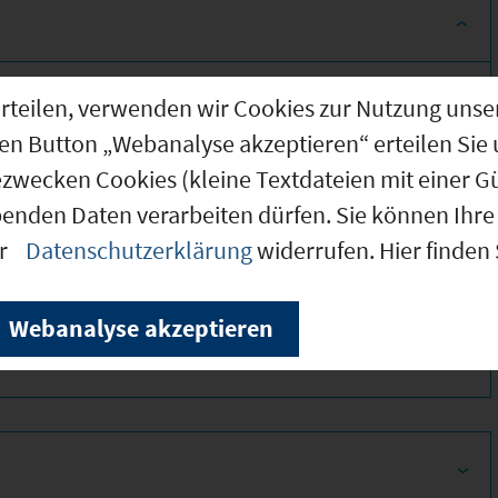
g erteilen, verwenden wir Cookies zur Nutzung u
den Button „Webanalyse akzeptieren“ erteilen Sie 
ezwecken Cookies (kleine Textdateien mit einer G
benden Daten verarbeiten dürfen. Sie können Ihre 
er
Datenschutzerklärung
widerrufen. Hier finden
330
Webanalyse akzeptieren
350