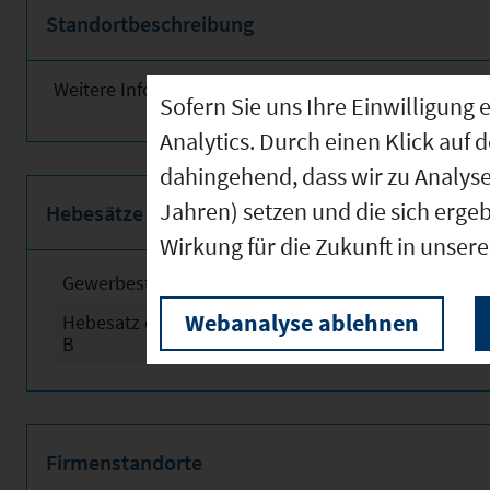
Standortbeschreibung
Weitere Informationen finden Sie obenstehend!
Sofern Sie uns Ihre Einwilligun
Analytics. Durch einen Klick auf 
dahingehend, dass wir zu Analys
Jahren) setzen und die sich erge
Hebesätze
Wirkung für die Zukunft in unser
Gewerbesteuerhebesatz
2024
Webanalyse ablehnen
Hebesatz der Grundsteuer
2024
B
Firmenstandorte