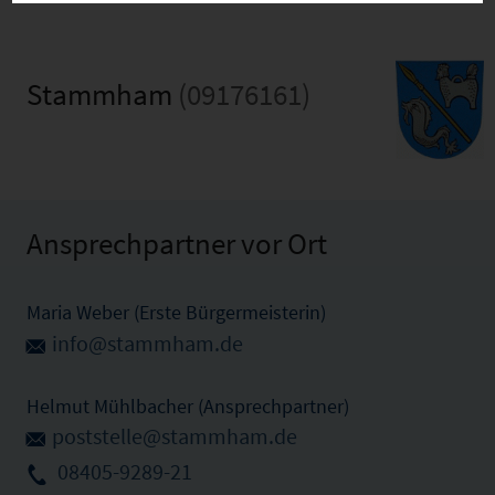
Stammham
(09176161)
Ansprechpartner vor Ort
Maria Weber (Erste Bürgermeisterin)
info@stammham.de
Helmut Mühlbacher (Ansprechpartner)
poststelle@stammham.de
08405-9289-21