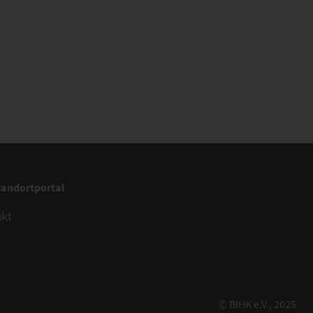
tandortportal
akt
© BIHK e.V., 2025