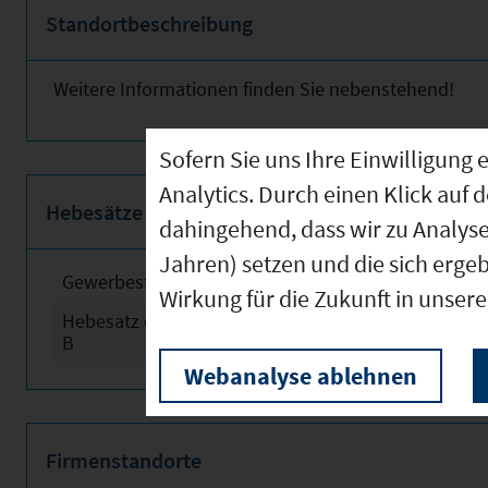
Standortbeschreibung
Weitere Informationen finden Sie nebenstehend!
Sofern Sie uns Ihre Einwilligun
Analytics. Durch einen Klick auf 
Hebesätze
dahingehend, dass wir zu Analys
Jahren) setzen und die sich erge
Gewerbesteuerhebesatz
2024
Wirkung für die Zukunft in unser
Hebesatz der Grundsteuer
2024
B
Webanalyse ablehnen
Firmenstandorte