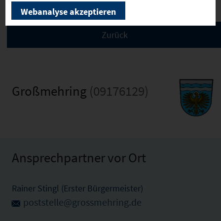
Webanalyse akzeptieren
Großmehring
(09176129)
Ansprechpartner vor Ort
Rainer Stingl (Erster Bürgermeister)
poststelle@grossmehring.de