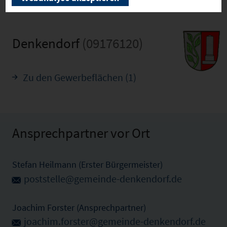
Denkendorf
(09176120)
Zu den Gewerbeflächen (1)
Ansprechpartner vor Ort
Stefan Heilmann (Erster Bürgermeister)
poststelle@gemeinde-denkendorf.de
Joachim Forster (Ansprechpartner)
joachim.forster@gemeinde-denkendorf.de