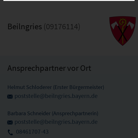
Beilngries
(09176114)
Ansprechpartner vor Ort
Helmut Schloderer (Erster Bürgermeister)
poststelle@beilngries.bayern.de
Barbara Schneider (Ansprechpartnerin)
poststelle@beilngries.bayern.de
08461707-43