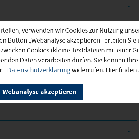
g erteilen, verwenden wir Cookies zur Nutzung u
den Button „Webanalyse akzeptieren“ erteilen Sie 
ezwecken Cookies (kleine Textdateien mit einer G
benden Daten verarbeiten dürfen. Sie können Ihre 
er
Datenschutzerklärung
widerrufen. Hier finden
320
Webanalyse akzeptieren
320