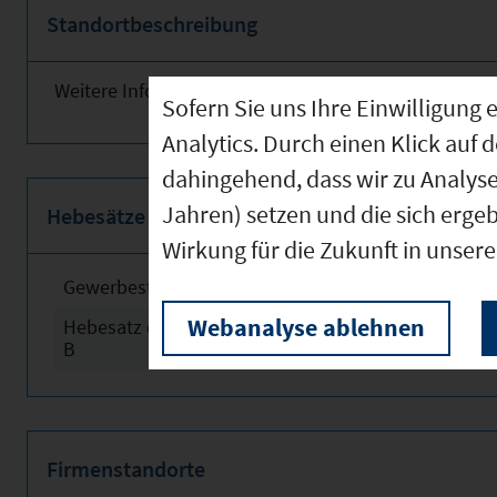
Standortbeschreibung
Weitere Informationen finden Sie nebenstehend!
Sofern Sie uns Ihre Einwilligun
Analytics. Durch einen Klick auf 
dahingehend, dass wir zu Analys
Jahren) setzen und die sich erge
Hebesätze
Wirkung für die Zukunft in unser
Gewerbesteuerhebesatz
2024
Webanalyse ablehnen
Hebesatz der Grundsteuer
2024
B
Firmenstandorte