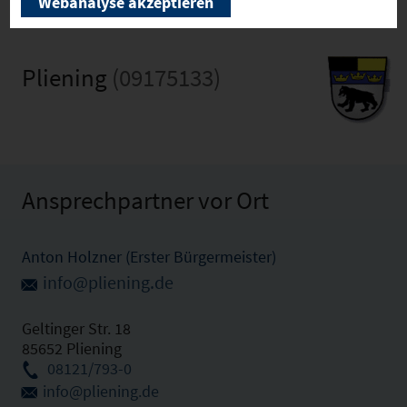
Webanalyse akzeptieren
Pliening
(09175133)
Ansprechpartner vor Ort
Anton Holzner (Erster Bürgermeister)
info@pliening.de
Geltinger Str. 18
85652 Pliening
08121/793-0
info@pliening.de