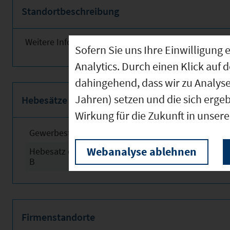
Standortbeschreibung
Weitere Informationen finden Sie nebenstehend!
Sofern Sie uns Ihre Einwilligun
Analytics. Durch einen Klick auf 
dahingehend, dass wir zu Analys
Jahren) setzen und die sich erge
Hebesätze
Wirkung für die Zukunft in unser
Gewerbesteuerhebesatz
2024
Webanalyse ablehnen
Hebesatz der Grundsteuer
2024
B
Firmenstandorte