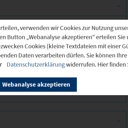
g erteilen, verwenden wir Cookies zur Nutzung u
den Button „Webanalyse akzeptieren“ erteilen Sie 
ezwecken Cookies (kleine Textdateien mit einer G
benden Daten verarbeiten dürfen. Sie können Ihre 
er
Datenschutzerklärung
widerrufen. Hier finden
320
Webanalyse akzeptieren
320