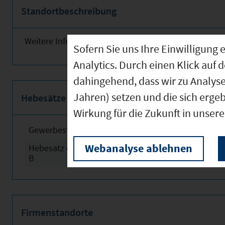
Standortbeschreibung
Weitere Informationen finden Sie nebenstehend!
Sofern Sie uns Ihre Einwilligun
Analytics. Durch einen Klick auf 
dahingehend, dass wir zu Analys
Jahren) setzen und die sich erge
Hebesätze
Wirkung für die Zukunft in unser
Gewerbesteuerhebesatz
2024
Webanalyse ablehnen
Hebesatz der Grundsteuer
2024
B
Firmenstandorte