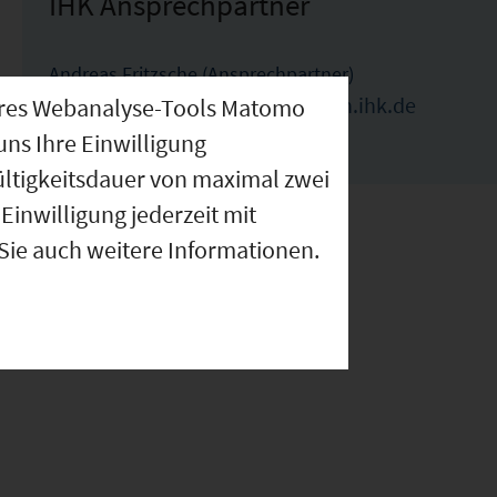
IHK Ansprechpartner
Andreas Fritzsche (Ansprechpartner)
nseres Webanalyse-Tools Matomo
andreas.fritzsche@muenchen.ihk.de
uns Ihre Einwilligung
089-5116-1785
ültigkeitsdauer von maximal zwei
Einwilligung jederzeit mit
 Sie auch weitere Informationen.