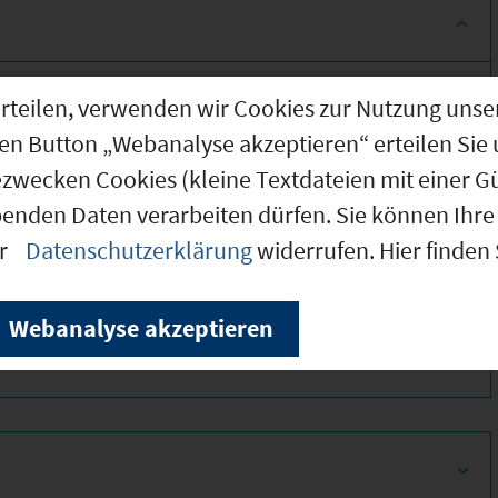
g erteilen, verwenden wir Cookies zur Nutzung u
den Button „Webanalyse akzeptieren“ erteilen Sie 
ezwecken Cookies (kleine Textdateien mit einer G
benden Daten verarbeiten dürfen. Sie können Ihre 
er
Datenschutzerklärung
widerrufen. Hier finden
320
Webanalyse akzeptieren
310