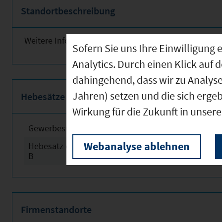
Standortbeschreibung
Weitere Informationen finden Sie nebenstehend!
Sofern Sie uns Ihre Einwilligun
Analytics. Durch einen Klick auf 
dahingehend, dass wir zu Analys
Jahren) setzen und die sich erge
Hebesätze
Wirkung für die Zukunft in unser
Gewerbesteuerhebesatz
2024
Webanalyse ablehnen
Hebesatz der Grundsteuer
2024
B
Firmenstandorte