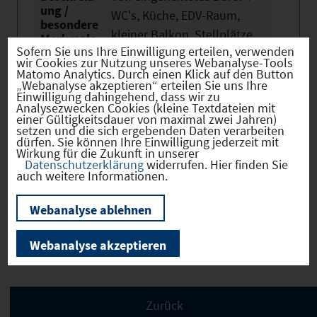
ung /
WC's, Küche, EDV-Raum,
besondere
kleiner Balkon. Stellplätze
Merkmale
Sofern Sie uns Ihre Einwilligung erteilen, verwenden
vorhanden.
wir Cookies zur Nutzung unseres Webanalyse-Tools
Matomo Analytics. Durch einen Klick auf den Button
„Webanalyse akzeptieren“ erteilen Sie uns Ihre
Einwilligung dahingehend, dass wir zu
Analysezwecken Cookies (kleine Textdateien mit
einer Gültigkeitsdauer von maximal zwei Jahren)
setzen und die sich ergebenden Daten verarbeiten
dürfen. Sie können Ihre Einwilligung jederzeit mit
Wir weisen ausdrücklich darauf hin, dass
Wirkung für die Zukunft in unserer
Datenschutzerklärung
widerrufen. Hier finden Sie
vorstehende Informationen auf den Angaben des
auch weitere Informationen.
Anbieters beruhen und von uns nicht auf
Plausibilität, Vollständigkeit und Richtigkeit
Webanalyse ablehnen
überprüft wurden. Für den Inhalt der Angaben
übernehmen wir keine Haftung!
Webanalyse akzeptieren