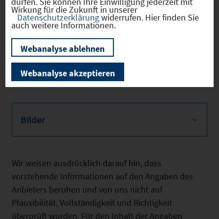
dürfen. Sie können Ihre Einwilligung jederzeit mit
Wirkung für die Zukunft in unserer
Datenschutzerklärung
widerrufen. Hier finden Sie
auch weitere Informationen.
Webanalyse ablehnen
Weitere Objektmerkmale
Webanalyse akzeptieren
Bilder
Wir weisen ausdrücklich darauf hin, dass
vorstehende Informationen auf den Angaben des
Anbieters beruhen und von uns nicht auf
Plausibilität, Vollständigkeit und Richtigkeit
überprüft wurden. Für den Inhalt der Angaben