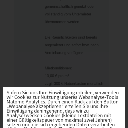
gemeinschaftlich genutzt oder
vollständig vom Untermieter
übernommen werden.
Die Räumlichkeiten sind bereits
angemietet und sofort bzw. nach
Vereinbarung verfügbar.
Mietkonditionen:
10,00 € pro m²
zzgl. 300 € Nebenkosten monatlich
zzgl. 40 € Parkplatz
Sofern Sie uns Ihre Einwilligung erteilen, verwenden
wir Cookies zur Nutzung unseres Webanalyse-Tools
zzgl. 60 € Strom
Matomo Analytics. Durch einen Klick auf den Button
„Webanalyse akzeptieren“ erteilen Sie uns Ihre
Einwilligung dahingehend, dass wir zu
Analysezwecken Cookies (kleine Textdateien mit
Die Räume eignen sich ideal für
einer Gültigkeitsdauer von maximal zwei Jahren)
Praxis-, Therapie- oder Büronutzung.
setzen und die sich ergebenden Daten verarbeiten