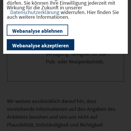
dürfen. Sie können Ihre Einwilligung jederzeit mit
betriebsbereit und verfügt
Wirkung für die Zukunft in unserer
Datenschutzerklärung
widerrufen. Hier finden Sie
über Tresen, Zapfanlage,
auch weitere Informationen.
Sitzgelegenheiten sowie
Sanitäranlagen. Ausreichend
Webanalyse ablehnen
Parkplätze stehen direkt am
Webanalyse akzeptieren
Einkaufszentrum zur
Verfügung. Geeignet für Bar-,
Pub- oder Kneipenbetrieb.
Wir weisen ausdrücklich darauf hin, dass
vorstehende Informationen auf den Angaben des
Anbieters beruhen und von uns nicht auf
Plausibilität, Vollständigkeit und Richtigkeit