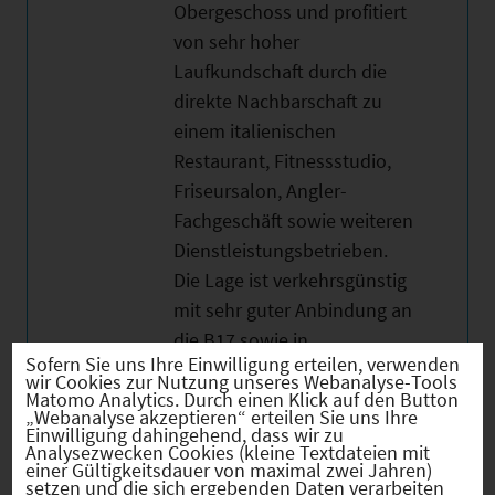
Obergeschoss und profitiert
von sehr hoher
Laufkundschaft durch die
direkte Nachbarschaft zu
einem italienischen
Restaurant, Fitnessstudio,
Friseursalon, Angler-
Fachgeschäft sowie weiteren
Dienstleistungsbetrieben.
Die Lage ist verkehrsgünstig
mit sehr guter Anbindung an
die B17 sowie in
Sofern Sie uns Ihre Einwilligung erteilen, verwenden
unmittelbarer Nähe zu
wir Cookies zur Nutzung unseres Webanalyse-Tools
Schwabmünchen,
Matomo Analytics. Durch einen Klick auf den Button
„Webanalyse akzeptieren“ erteilen Sie uns Ihre
Lagerlechfeld und
Einwilligung dahingehend, dass wir zu
Analysezwecken Cookies (kleine Textdateien mit
Klosterlechfeld. Die
einer Gültigkeitsdauer von maximal zwei Jahren)
setzen und die sich ergebenden Daten verarbeiten
Gastronomiefläche ist