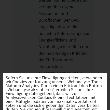
werden können. Jede Unit
verfügt über eigene
Mezzanine- und
Büroflächen. Der OAK
Logistikpark wird die
höchsten Anforderungen an
Energieeffizienz und
Nachhaltigkeit erfüllen und
den nachhaltigen Kriterien
der EU-Taxonomie
entsprechen.
Ausstattungsmerkmale
Sofern Sie uns Ihre Einwilligung erteilen, verwenden
Halle: - 12,2m lichte Höhe -
wir Cookies zur Nutzung unseres Webanalyse-Tools
Matomo Analytics. Durch einen Klick auf den Button
Tragfähigkeit 70 kn/m2 -
„Webanalyse akzeptieren“ erteilen Sie uns Ihre
Beheizung mittels
Einwilligung dahingehend, dass wir zu
Analysezwecken Cookies (kleine Textdateien mit
Wärmepumpe - Smarte LED
einer Gültigkeitsdauer von maximal zwei Jahren)
setzen und die sich ergebenden Daten verarbeiten
Beleuchtung - WHG Folie:
dürfen. Sie können Ihre Einwilligung jederzeit mit