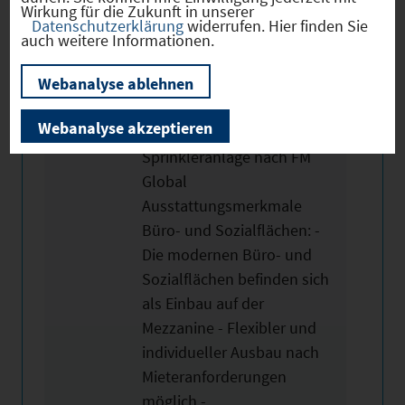
Lagerung
Wirkung für die Zukunft in unserer
Datenschutzerklärung
widerrufen. Hier finden Sie
wassergefährdender Stoffe
auch weitere Informationen.
möglich - 15
Webanalyse ablehnen
Überladebrücken und 2
ebenerdige Tore -
Webanalyse akzeptieren
Photovoltaikanlage - EFSR-
Sprinkleranlage nach FM
Global
Ausstattungsmerkmale
Büro- und Sozialflächen: -
Die modernen Büro- und
Sozialflächen befinden sich
als Einbau auf der
Mezzanine - Flexibler und
individueller Ausbau nach
Mieteranforderungen
möglich -