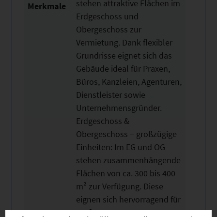
stehen attraktive Flächen im
Merkmale
Erdgeschoss und
Obergeschoss zur
Vermietung. Dank flexibler
Grundrisse eignet sich das
Gebäude ideal für Praxen,
Büros, Kanzleien, Agenturen,
Dienstleister sowie
Unternehmensgründer.
Erdgeschoss &
Obergeschoss – großzügige
Einheiten: Im EG und OG
stehen zusammenhängende
Flächen von ca. 300 bis 400
m² zur Verfügung. Diese
eignen sich hervorragend für
größere