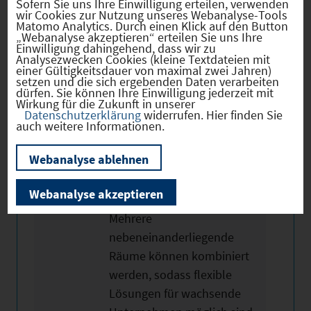
Sofern Sie uns Ihre Einwilligung erteilen, verwenden
Praxisgemeinschaften,
wir Cookies zur Nutzung unseres Webanalyse-Tools
Matomo Analytics. Durch einen Klick auf den Button
Schulungszentren,
„Webanalyse akzeptieren“ erteilen Sie uns Ihre
Einwilligung dahingehend, dass wir zu
Beratungsunternehmen
Analysezwecken Cookies (kleine Textdateien mit
oder moderne
einer Gültigkeitsdauer von maximal zwei Jahren)
setzen und die sich ergebenden Daten verarbeiten
Bürokonzepte.
dürfen. Sie können Ihre Einwilligung jederzeit mit
Wirkung für die Zukunft in unserer
Obergeschoss – ideal für
Datenschutzerklärung
widerrufen. Hier finden Sie
Neustarter & kleine Teams:
auch weitere Informationen.
Zusätzlich bietet das
Webanalyse ablehnen
Obergeschoss kleinere,
separat anmietbare Räume
Webanalyse akzeptieren
ab ca. 14 m² bis ca. 45 m².
Mehrere
nebeneinanderliegende
Räume können kombiniert
werden, sodass flexible
Lösungen für wachsende