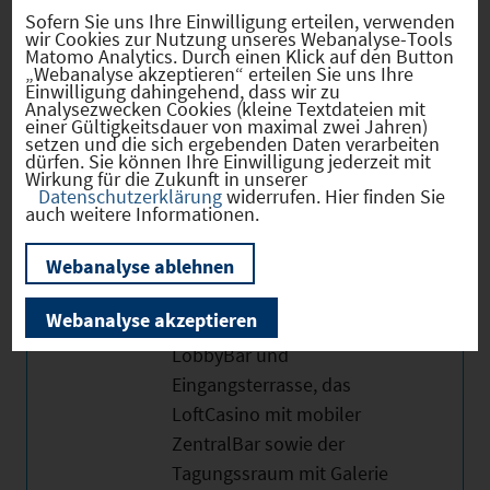
work ausgestattet mit Licht,
Sofern Sie uns Ihre Einwilligung erteilen, verwenden
Strom und Netzwerk (CAT6,
wir Cookies zur Nutzung unseres Webanalyse-Tools
Matomo Analytics. Durch einen Klick auf den Button
endend in zentralem
„Webanalyse akzeptieren“ erteilen Sie uns Ihre
Serverschrank mit Gigabit
Einwilligung dahingehend, dass wir zu
Analysezwecken Cookies (kleine Textdateien mit
Switches) sowie Decken-
einer Gültigkeitsdauer von maximal zwei Jahren)
setzen und die sich ergebenden Daten verarbeiten
und Design-Heizkörper
dürfen. Sie können Ihre Einwilligung jederzeit mit
(Zentralheizung
Wirkung für die Zukunft in unserer
Datenschutzerklärung
widerrufen. Hier finden Sie
Fernwärme). Design
auch weitere Informationen.
Ausstattung Innovativ und
Webanalyse ablehnen
funktional Die Büroräume
und speziell der
Webanalyse akzeptieren
Empfangsbereich mit
LobbyBar und
Eingangsterrasse, das
LoftCasino mit mobiler
ZentralBar sowie der
Tagungssraum mit Galerie