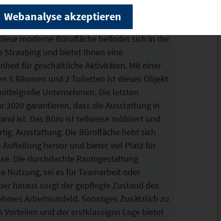
Webanalyse akzeptieren
iese moderne Bürofläche befindet sich in der
n Straubing und bietet Ihnen eine
eit für geschäftliche Aktivitäten. Mit einer
n 5 Räumen und 2 Toiletten ist dieses Objekt
s mittelgroße Unternehmen. Die letzten
 2020 garantieren, dass die Ausstattung in
nd ist. Das Büro ist teilweise möbliert und
tig. Ausstattung: Die Bürofläche hebt sich
 Aufteilung hervor und bietet viel Platz für
esse. Die durchdachte Raumgestaltung
le Nutzung, sei es für Teamarbeit oder
er hinaus sorgt der gepflegte Zustand des
ehmes Arbeitsumfeld. Sonstiges Zusätzlich zu
 Vorteilen und der erstklassigen Lage bietet