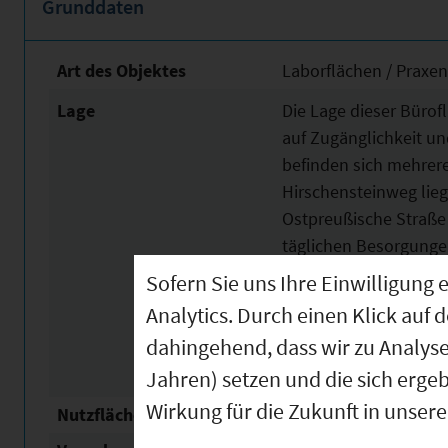
Grunddaten
Art des Objektes
Laborflächen / Praxen
Lage
Die Lage dieser Bürof
auf Zugänglichkeit u
befinden sich mehrer
Hirschensteinweg lieg
Ostpreußische Straße i
täglichen Besorgunge
Supermarkt nur 150 Me
Sofern Sie uns Ihre Einwilligun
Planung erleichtert. 
Analytics. Durch einen Klick auf 
– es befinden sich dr
dahingehend, dass wir zu Analys
Meter entfernt und we
Jahren) setzen und die sich erge
Wirkung für die Zukunft in unser
Nutzfläche
168 m²