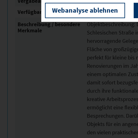
Vergabeart
Vermietung
Webanalyse ablehnen
Verfügbar ab
01.02.2026
Beschreibung / besondere
Objektbeschreibung: D
Merkmale
Schlesischen Straße i
hervorragende Gelegenh
Fläche von großzügige
perfekt für kleine bi
Renovierungen im Jahr
einem optimalen Zusta
damit sofort bezugsfer
durch ihre funktionale
kreative Arbeitsproz
ermöglicht eine flexib
Besprechungen. Darüb
Objekts für ein angen
den vielen praktischen