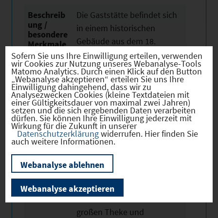
Beschreib
Die Gaststätte befindet sich
ung /
in einem historischen
besondere
Gebäude aus dem 18.
Merkmale
Jahrhundert, das seinen
Sofern Sie uns Ihre Einwilligung erteilen, verwenden
wir Cookies zur Nutzung unseres Webanalyse-Tools
Charme bewahrt hat und vor
Matomo Analytics. Durch einen Klick auf den Button
„Webanalyse akzeptieren“ erteilen Sie uns Ihre
einigen Jahren saniert
Einwilligung dahingehend, dass wir zu
wurde. Es bietet genügend
Analysezwecken Cookies (kleine Textdateien mit
einer Gültigkeitsdauer von maximal zwei Jahren)
Platz für Gäste im Innen-
setzen und die sich ergebenden Daten verarbeiten
dürfen. Sie können Ihre Einwilligung jederzeit mit
und Außenbereich und
Wirkung für die Zukunft in unserer
verfügt über eine Küche. Die
Datenschutzerklärung
widerrufen. Hier finden Sie
auch weitere Informationen.
Räumlichkeiten der
Gaststätte sind traditionell
Webanalyse ablehnen
und gemütlich eingerichtet.
Im Erdgeschoss befindet
Webanalyse akzeptieren
sich der Gastraum mit einer
großen Theke und