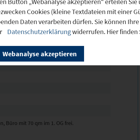
den Button „Webanalyse akzeptieren“ erteilen Sie 
ezwecken Cookies (kleine Textdateien mit einer G
benden Daten verarbeiten dürfen. Sie können Ihre 
ogistik, Lagerverkauf, Service-Büro,
er
Datenschutzerklärung
widerrufen. Hier finden
nellweg, Ausfahrt Stadtgrenze, Doos, ca 200m
U-Bahn Stadtgrenze, ca 50m Bushaltestelle
Webanalyse akzeptieren
kt neben "The Plant" früher Grundig gelegen
n, Büro mit 70 qm im 1. OG frei.