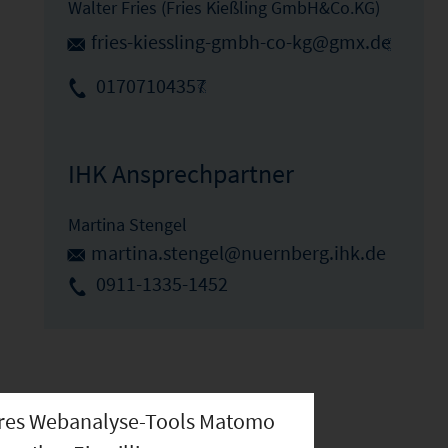
Walter Fries (Fries Kießling GmbH&Co.KG)
fries-kiessling-gmbh-co-kg@gmx.de
01707104357
IHK Ansprechpartner
Martina Stengel
martina.stengel@nuernberg.ihk.de
0911-1335-1452
nseres Webanalyse-Tools Matomo