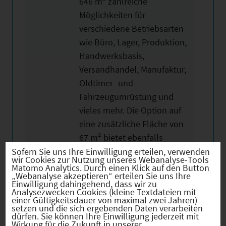
646 m² zahlreiche
Möglichkeiten für
verschiedene Betriebsarten
wie Büro, Lager, Produktion,
Handwerksbasis,
Versandhandel, Manufaktur,
Oldtimer- und
Fahrzeugumrüstung und
vieles mehr. Die Option auf
eine zusätzliche Fläche von
67 m² bietet ebenfalls
Flexibilität für individuelle
Sofern Sie uns Ihre Einwilligung erteilen, verwenden
wir Cookies zur Nutzung unseres Webanalyse-Tools
Anpassungen.
Matomo Analytics. Durch einen Klick auf den Button
„Webanalyse akzeptieren“ erteilen Sie uns Ihre
Einwilligung dahingehend, dass wir zu
Raumaufteilung:
Analysezwecken Cookies (kleine Textdateien mit
einer Gültigkeitsdauer von maximal zwei Jahren)
setzen und die sich ergebenden Daten verarbeiten
EG – warm
dürfen. Sie können Ihre Einwilligung jederzeit mit
Wirkung für die Zukunft in unserer