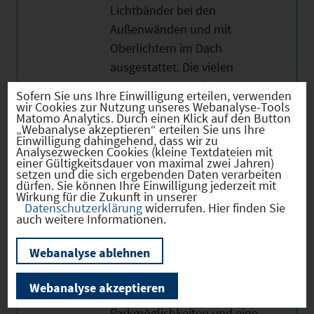
Lichtbänder bei den
Außenwänden und mit
Oberlichtern im Dach
ausgestattet. Die vielen
Fensterelemente bringen
Sofern Sie uns Ihre Einwilligung erteilen, verwenden
ausreichend Tageslicht rein
wir Cookies zur Nutzung unseres Webanalyse-Tools
Matomo Analytics. Durch einen Klick auf den Button
und sorgen für eine helle
„Webanalyse akzeptieren“ erteilen Sie uns Ihre
Einwilligung dahingehend, dass wir zu
sowie einladende
Analysezwecken Cookies (kleine Textdateien mit
Atmosphäre. Im Bürobereich
einer Gültigkeitsdauer von maximal zwei Jahren)
setzen und die sich ergebenden Daten verarbeiten
finden Sie helle Räume, die
dürfen. Sie können Ihre Einwilligung jederzeit mit
Wirkung für die Zukunft in unserer
flexibel gestaltet und
Datenschutzerklärung
widerrufen. Hier finden Sie
genutzt werden können. Die
auch weitere Informationen.
sanitären Anlagen sind
Webanalyse ablehnen
funktional. Der
Außenbereich bietet
Webanalyse akzeptieren
ausreichend
Parkmöglichkeiten und eine