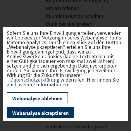
Raumaufteilung ist möglich,
um ein offenes
Raumkonzept zu schaffen.
Dank der drei großen
Schaufenster ist eine sehr
Sofern Sie uns Ihre Einwilligung erteilen, verwenden
wir Cookies zur Nutzung unseres Webanalyse-Tools
gute Sichtbarkeit und viel
Matomo Analytics. Durch einen Klick auf den Button
„Webanalyse akzeptieren“ erteilen Sie uns Ihre
Tageslicht gewährleistet. Die
Einwilligung dahingehend, dass wir zu
Einheit liegt ebenerdig und
Analysezwecken Cookies (kleine Textdateien mit
einer Gültigkeitsdauer von maximal zwei Jahren)
verfügt über einen
setzen und die sich ergebenden Daten verarbeiten
dürfen. Sie können Ihre Einwilligung jederzeit mit
barrierefreien Zugang. Die
Wirkung für die Zukunft in unserer
Räumlichkeiten wurden
Datenschutzerklärung
widerrufen. Hier finden Sie
auch weitere Informationen.
2015 umfassend
modernisiert und
Webanalyse ablehnen
präsentieren sich in einem
gepflegten, zeitgemäßen
Webanalyse akzeptieren
Zustand. • Attraktive,
zentrale Innenstadtlage mit